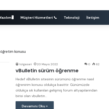
Yazılım🖥
Müşteri Hizmetleri 📞
Teknoloji
İletişim
lı öğretim konusu
tolgasari
20 Mayıs 2022
0
62
vBulletin sürüm öğrenme
Hedef vBlulletin sitesinin sürümünü öğrenme nasıl
öğrenirim konusu oldukça basittir. Günümüzde
oldukça sık kullanılan gelişmiş forum altyapılarından
birisi olan vbulletin…
Devamını Oku »