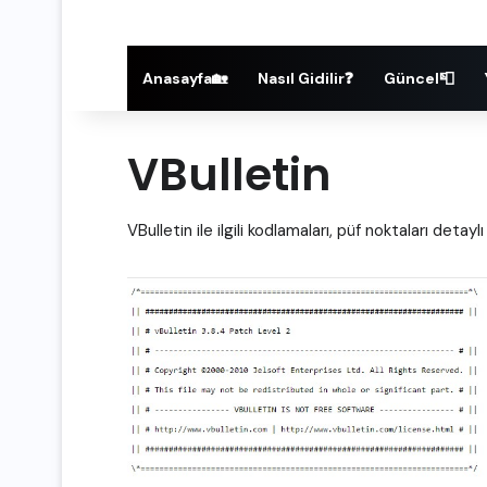
Anasayfa🏡
Nasıl Gidilir❓
Güncel📮
VBulletin
VBulletin ile ilgili kodlamaları, püf noktaları detay